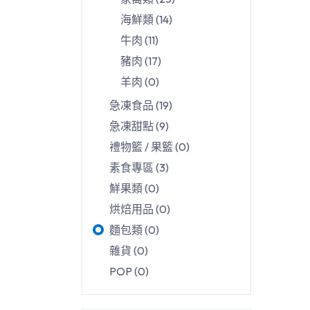
海鮮類
(
14
)
牛肉
(
11
)
豬肉
(
17
)
羊肉
(
0
)
急凍食品
(
19
)
急凍甜點
(
9
)
禮物籃 / 果籃
(
0
)
素食專區
(
3
)
鮮果類
(
0
)
烘焙用品
(
0
)
麵包類
(
0
)
雜貨
(
0
)
POP
(
0
)