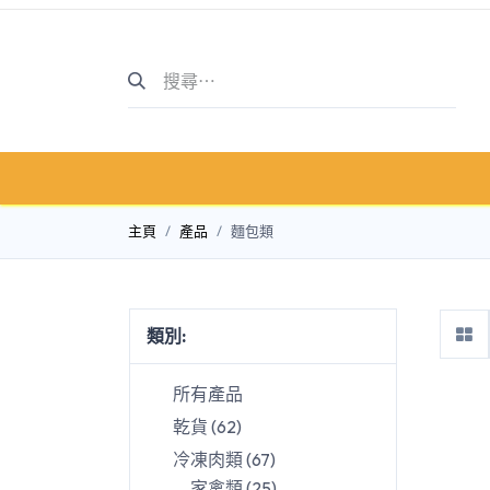
主頁
商店介紹
商店
主頁
產品
麵包類
類別:
所有產品
乾貨
(
62
)
冷凍肉類
(
67
)
家禽類
(
25
)