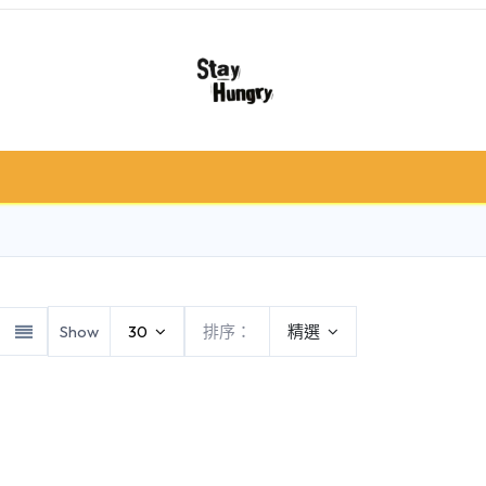
冷凍肉類
急凍食/甜品
鮮果類
禮品籃 /
Show
30
排序：
精選