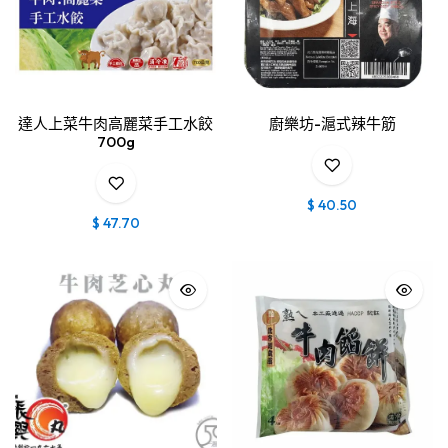
達人上菜牛肉高麗菜手工水餃
廚樂坊-滬式辣牛筋
700g
$
40.50
$
47.70